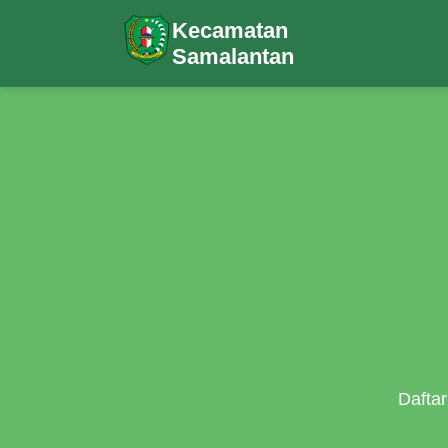
Kecamatan
Samalantan
Dafta