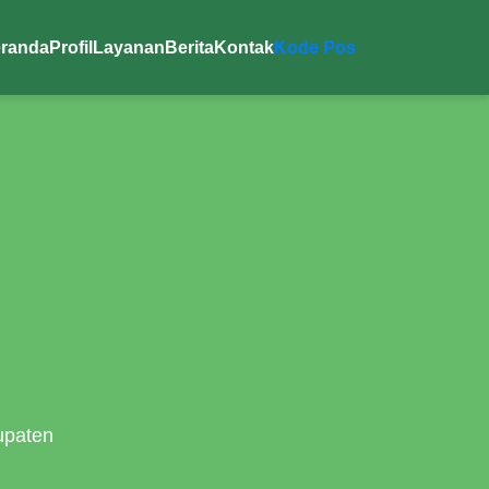
randa
Profil
Layanan
Berita
Kontak
Kode Pos
upaten