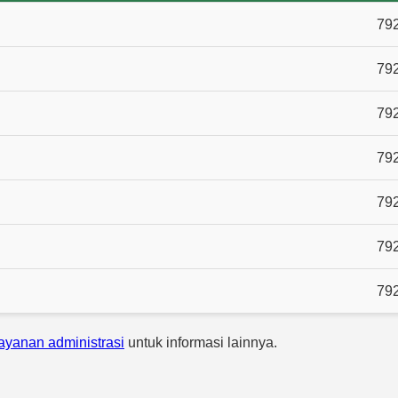
79
79
79
79
79
79
79
layanan administrasi
untuk informasi lainnya.