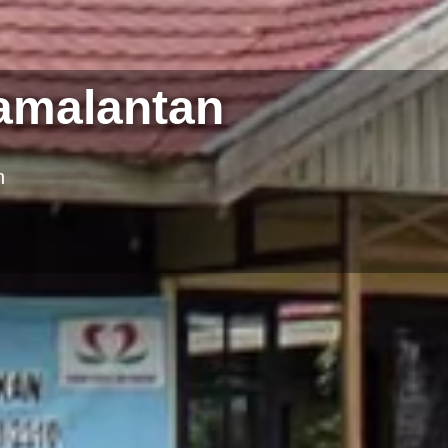
amalantan
n